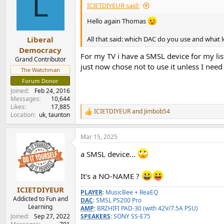
L
ICIETDIYEUR said:
Hello again Thomas
Liberal
All that said: which DAC do you use and what l
Democracy
For my TV i have a SMSL device for my li
Grand Contributor
just now chose not to use it unless I need
The Watchman
Forum Donor
Joined
Feb 24, 2016
Messages
10,644
Likes
17,885
ICIETDIYEUR
and
Jimbob54
R
Location
uk, taunton
e
a
Mar 15, 2025
c
t
a SMSL device...
i
o
n
It's a NO-NAME ?
s
:
ICIETDIYEUR
PLAYER
: MusicBee + ReaEQ
Addicted to Fun and
DAC
: SMSL PS200 Pro
Learning
AMP
: BRZHIFI PAD-30 (with 42V/7.5A PSU)
SPEAKERS
: SONY SS-E75
Joined
Sep 27, 2022