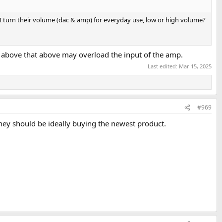
στικά ενεργά κάθε φορά, επειδή το συνηθισμένο τσιπ DAC 2
τε τον ψηφιακό έλεγχο έντασης για να ρυθμίσετε την ένταση με τον
I turn their volume (dac & amp) for everyday use, low or high volume?
g above that above may overload the input of the amp.
Last edited:
Mar 15, 2025
#969
hey should be ideally buying the newest product.