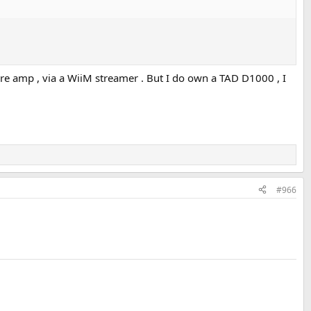
e amp , via a WiiM streamer . But I do own a TAD D1000 , I
#966