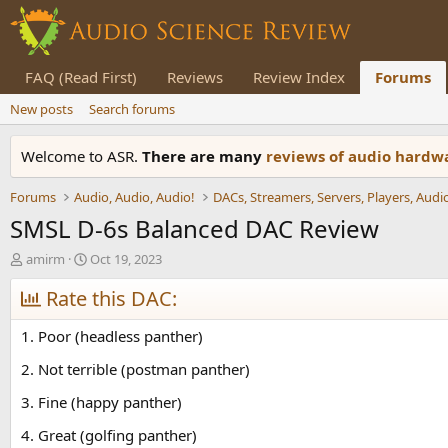
FAQ (Read First)
Reviews
Review Index
Forums
New posts
Search forums
Welcome to ASR.
There are many
reviews of audio hard
Forums
Audio, Audio, Audio!
SMSL D-6s Balanced DAC Review
T
S
amirm
Oct 19, 2023
h
t
r
Rate this DAC:
a
e
r
a
t
1. Poor (headless panther)
d
d
s
a
2. Not terrible (postman panther)
t
t
3. Fine (happy panther)
a
e
r
4. Great (golfing panther)
t