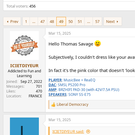
e
Total voters
456
r
Prev
1
…
47
48
49
50
51
…
57
Next
Mar 15, 2025
Hello Thomas Savage
Subjectively, I couldn't dress like your ava
ICIETDIYEUR
In fact it's the pink color that doesn't 'l
Addicted to Fun and
Learning
PLAYER
: MusicBee + ReaEQ
Joined
Sep 27, 2022
DAC
: SMSL PS200 Pro
Messages
701
AMP
: BRZHIFI PAD-30 (with 42V/7.5A PSU)
Likes
470
SPEAKERS
: SONY SS-E75
Location
FRANCE
Liberal Democracy
R
e
a
Mar 15, 2025
c
L
t
i
ICIETDIYEUR said: