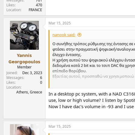
Messages
701
Likes
470
Location
FRANCE
Mar 15, 2025
nanook said:
Ο συνήθης τρόπος ρύθμισης της έντασης σε 
φτάσει στην πραγματική ψηφιακή/αναλογική 
έλεγχο έντασης.
Yannis
Η χρήση αυτού του ψηφιακού ελέγχου έντασης
Georgopoulos
δεδομένα κατά 2 bit και το τσιπ DAC θα χρη
Member
επίπεδο θορύβου.
Joined
Dec 3, 2023
Εξαιτίας αυτού, προσπαθώ να χρησιμοποιώ 
Messages
6
Likes
0
Ακολουθεί η διαδρομή σήματος από το φύλ
Location
Athens, Greece
View attachment 327163
In a desktop pc system, with a NAD C316B
Μπήκα στον πειρασμό να πάρω το FiiO K7-BT 
use, low or high volume? I listen by Spoti
NJU72315 μπορεί να εξασθενήσει μόνο κατά 
Now I have dac's volume in -93 and I use
σχεδόν χωρίς εξασθένηση στον ψηφιακό τομέα
τουλάχιστον μου είπε η γερμανική διανομή).
ήχου μέσω τηλεχειριστηρίου είναι απαραίτη
Mar 15, 2025
Μπορώ να φανταστώ ότι τα DAC με ενισχυτή