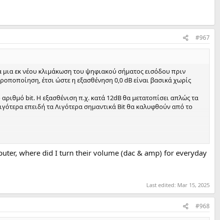
#967
ια μια εκ νέου κλιμάκωση του ψηφιακού σήματος εισόδου πριν
ροποποίηση, έτσι ώστε η εξασθένηση 0,0 dB είναι βασικά χωρίς
αριθμό bit. Η εξασθένιση π.χ. κατά 12dB θα μετατοπίσει απλώς τα
 λιγότερα επειδή τα Λιγότερα σημαντικά Bit θα καλυφθούν από το
uter, where did I turn their volume (dac & amp) for everyday
ι στιγμής το καλύτερο τσιπ αναλογικού εξασθενητή που έχω δει. Το
ντασης ήχου DSOAC). Με αυτόν τον τρόπο το τσιπ DAC λειτουργεί
θεί με τηλεχειρισμό από το τηλεχειριστήριο FiiO (αυτό
Last edited:
Mar 15, 2025
Ένα για μένα, αλλά η επιλογή εισόδου και ο έλεγχος της έντασης
#968