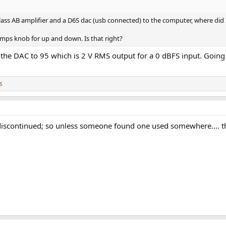
αλλά η έξοδος ακουστικών εξασθενεί (είτε η έξοδος γραμμής είτε τα ακου
δο και επομένως μια ρύθμιση εξασθένησης)
στικά υπόκεινται σε εξασθένηση έτσι ώστε να μπορείτε να χρησιμοποιήσε
ass AB amplifier and a D6S dac (usb connected) to the computer, where did 
amps knob for up and down. Is that right?
α "ψηφιακός έλεγχος έντασης" έναντι "αναλογικός έλεγχος έντασης".
 the DAC to 95 which is 2 V RMS output for a 0 dBFS input. Goin
s
s discontinued; so unless someone found one used somewhere.... t