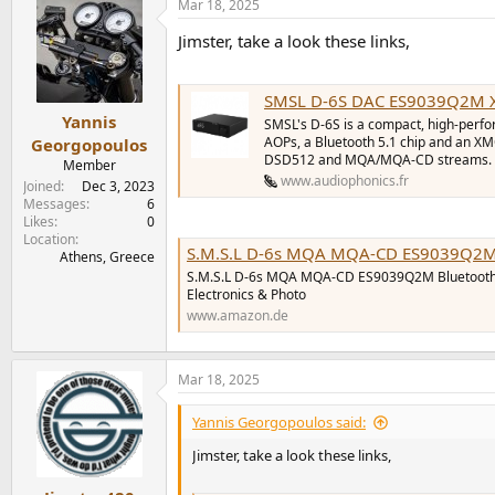
Mar 18, 2025
Jimster, take a look these links,
SMSL D-6S DAC ES9039Q2M XMOS XU31
Yannis
SMSL's D-6S is a compact, high-per
AOPs, a Bluetooth 5.1 chip and an X
Georgopoulos
DSD512 and MQA/MQA-CD streams.
Member
www.audiophonics.fr
Joined
Dec 3, 2023
Messages
6
Likes
0
Location
S.M.S.L D-6s MQA MQA-CD ES9039Q2M Bluetooth Decoder 
Athens, Greece
S.M.S.L D-6s MQA MQA-CD ES9039Q2M Bluetooth 
Electronics & Photo
www.amazon.de
Mar 18, 2025
Yannis Georgopoulos said:
Jimster, take a look these links,