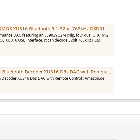
6 Bluetooth 5.1 32bit 768kHz DSD512 MQA - Audiophonics
formance DAC featuring an ES9039Q2M chip, four dual OPA1612
MOS XU316 USB interface. It can decode 32bit 768kHz PCM,
XU316 D6s DAC with Remote Control : Amazon.de: Electronics & Photo
Decoder XU316 D6s DAC with Remote Control : Amazon.de: