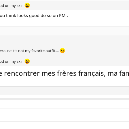
good on my skin
you think looks good do so on PM .
ecause it's not my favorite outfit....
good on my skin
de rencontrer mes frères français, ma f