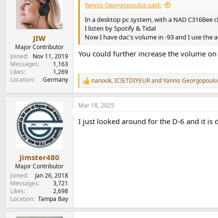
Μόνο DAC: Η έξοδος γραμμής δεν εξασθενεί, 
Yannis Georgopoulos said:
καναλιών μπορεί να χειριστεί μόνο μία έξο
Προενισχυτής: Η γραμμή εξόδου και τα ακου
In a desktop pc system, with a NAD C316Bee cl
ενισχυτή και τα ηχεία συνδεδεμένα
I listen by Spotify & Tidal
Now I have dac's volume in -93 and I use the 
JIW
Ελπίζουμε ότι αυτό διευκρινίζει λίγο το θέμ
Major Contributor
You could further increase the volume on
Joined
Nov 11, 2019
Messages
1,163
Likes
1,269
Location
Germany
nanook
,
ICIETDIYEUR
and
Yannis Georgopoulo
R
e
a
Mar 18, 2025
c
t
I just looked around for the D-6 and it i
i
o
n
s
:
Jimster480
Major Contributor
Joined
Jan 26, 2018
Messages
3,721
Likes
2,698
Location
Tampa Bay