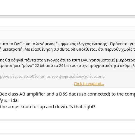
αυτά τα DAC είναι ο λεγόμενος "ψηφιακός έλεγχος έντασης". Πρόκειται γ
μετατροπή. Με εξασθένηση 0,0 dB τα bit υποτίθεται ότι περνούν χωρίς τ
 θα οδηγεί πάντα στο γεγονός ότι το τσιπ DAC χρησιμοποιεί μικρότερο 
σιμοποιήσει "μόνο" 22 bit από τα 24 bit του (στην πραγματικότητα ακόμη
μόνο μέτρια εξασθένηση με τον ψηφιακό έλεγχο έντασης.
Click to expand...
λο δεδομένων ES9039Q2M:
ee class AB amplifier and a D6S dac (usb connected) to the comp
επειδή έχει αναλογική είσοδο και αναλογικό εξασθενητή (NJU72315, μέχρ
fy & Tidal
62 dB σε βήματα 2 dB, αλλά σε συνδυασμό με ένα ψηφιακό τσιπ ελέγχου έ
 the amps knob for up and down. Is that right?
 και έτσι δεν χάνει την ανάλυση. Δυστυχώς το K7-BT δεν μπορεί να ελεγχ
 Είναι πραγματικά κρίμα γιατί αυτή θα ήταν μια πολύ ωραία λύση Όλα σε 
τα για μένα.
 ακουστικών παρέχουν 2 τρόπους λειτουργίας.