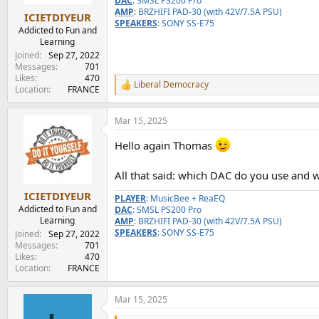
DAC
: SMSL PS200 Pro
s
AMP
: BRZHIFI PAD-30 (with 42V/7.5A PSU)
:
ICIETDIYEUR
SPEAKERS
: SONY SS-E75
Addicted to Fun and
Learning
Joined
Sep 27, 2022
Messages
701
Likes
470
Liberal Democracy
R
Location
FRANCE
e
a
Mar 15, 2025
c
t
Hello again Thomas
i
o
n
All that said: which DAC do you use and w
s
:
ICIETDIYEUR
PLAYER
: MusicBee + ReaEQ
Addicted to Fun and
DAC
: SMSL PS200 Pro
Learning
AMP
: BRZHIFI PAD-30 (with 42V/7.5A PSU)
SPEAKERS
: SONY SS-E75
Joined
Sep 27, 2022
Messages
701
Likes
470
Location
FRANCE
Mar 15, 2025