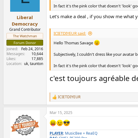
o
n
In fact it's the pink color that doesn't 'look' 
s
:
Let's make a deal , if you show me what 
Liberal
Democracy
Grand Contributor
ICIETDIYEUR said:
The Watchman
Hello Thomas Savage
Forum Donor
Joined
Feb 24, 2016
Messages
10,644
Subjectively, I couldn't dress like your avatar b
Likes
17,885
Location
uk, taunton
In fact it's the pink color that doesn't 'look' 
c'est toujours agréable 
ICIETDIYEUR
R
e
a
Mar 15, 2025
c
t
i
o
PLAYER
: MusicBee + ReaEQ
n