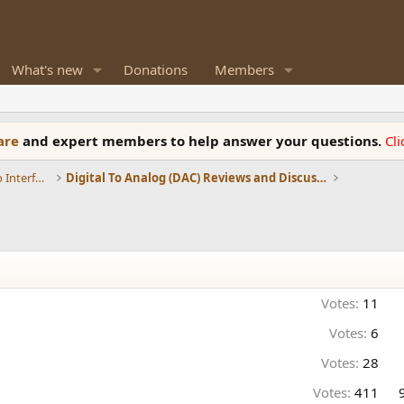
What's new
Donations
Members
ware
and expert members to help answer your questions.
Cl
DACs, Streamers, Servers, Players, Audio Interface
Digital To Analog (DAC) Reviews and Discussion
Votes:
11
Votes:
6
Votes:
28
Votes:
411