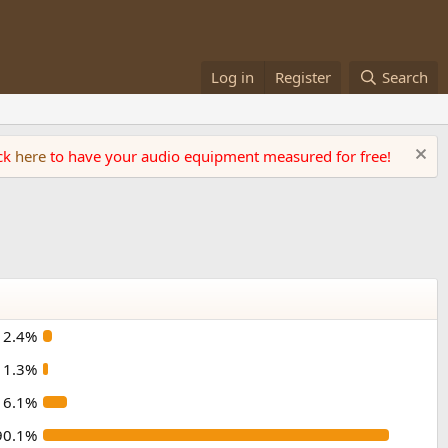
Log in
Register
Search
ick
here
to have your audio equipment measured for free!
2.4%
1.3%
6.1%
90.1%